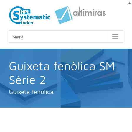
Skip
to
content
Anar a
Guixeta fenòlica SM
Sèrie 2
Guixeta fenòlica