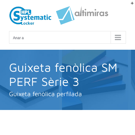
Skip
to
content
Anar a
Guixeta fenòlica SM
PERF Sèrie 3
Guixeta fenòlica perfilada