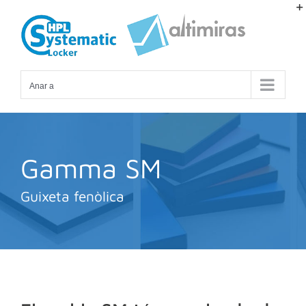
Skip
to
content
Anar a
Gamma SM
Guixeta fenòlica