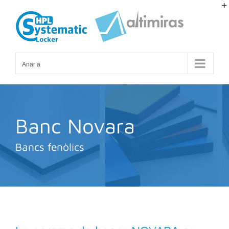
Skip
to
content
Anar a
Banc Novara
Bancs fenòlics