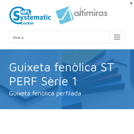
Skip
to
content
Anar a
Guixeta fenòlica ST
PERF Sèrie 1
Guixeta fenòlica perfilada