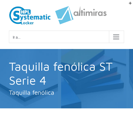
Saltar
al
contenido
Ir a...
Taquilla fenólica ST
Serie 4
Taquilla fenólica